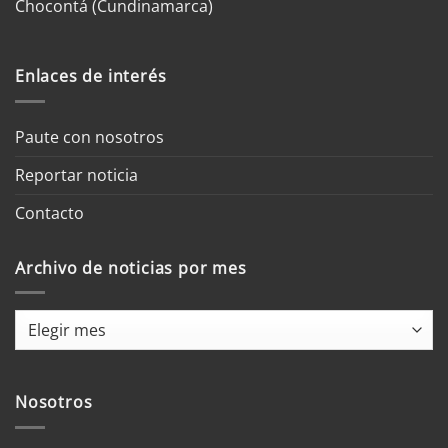
Chocontá (Cundinamarca)
Enlaces de interés
Paute con nosotros
Reportar noticia
Contacto
Archivo de noticias por mes
Archivo
de
noticias
por
Nosotros
mes