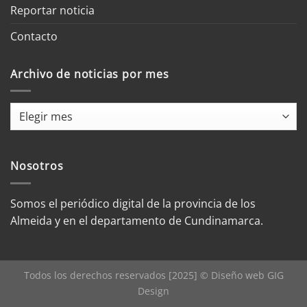
Reportar noticia
Contacto
Archivo de noticias por mes
Archivo
de
noticias
por
Nosotros
mes
Somos el periódico digital de la provincia de los
Almeida y en el departamento de Cundinamarca.
Todos los derechos reservados [2025] © Diseño web
GIG
Design