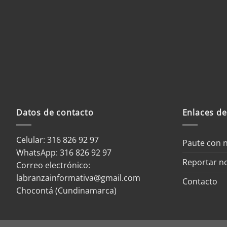
Guardar mi nombre, correo elec
web en este navegador para la próxima vez que haga
Datos de contacto
Enlaces de
Celular: 316 826 92 97
Paute con 
WhatsApp:
316 826 92 97
Reportar no
Correo electrónico:
labranzainformativa@gmail.com
Contacto
Chocontá (Cundinamarca)