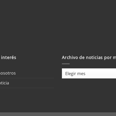
trónico y sitio
 un comentario.
 interés
Archivo de noticias por 
Archivo
nosotros
de
ticia
noticias
por
mes