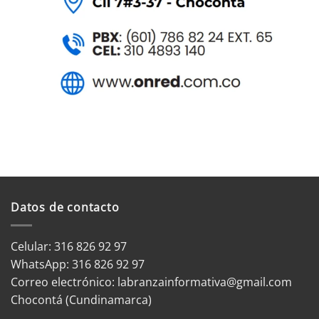
Datos de contacto
Celular: 316 826 92 97
WhatsApp:
316 826 92 97
Correo electrónico:
labranzainformativa@gmail.com
Chocontá (Cundinamarca)