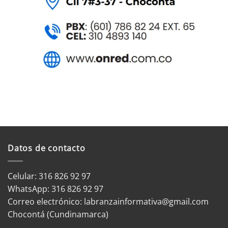
Datos de contacto
Celular: 316 826 92 97
WhatsApp:
316 826 92 97
Correo electrónico:
labranzainformativa@gmail.com
Chocontá (Cundinamarca)