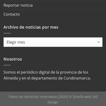
Reportar noticia
Contacto
Archivo de noticias por mes
Archivo
de
noticias
por
Nosotros
mes
Somos el periódico digital de la provincia de los
Almeida y en el departamento de Cundinamarca.
Todos los derechos reservados [2025] © Diseño web
GIG
Design