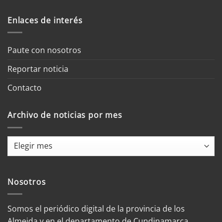
Enlaces de interés
Paute con nosotros
Reportar noticia
Contacto
Archivo de noticias por mes
Archivo
de
noticias
por
Nosotros
mes
Somos el periódico digital de la provincia de los
Almeida y en el departamento de Cundinamarca.