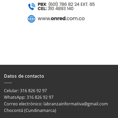
Datos de contacto
Celular: 316 826 92 97
WhatsApp:
316 826 92 97
Correo electrónico:
labranzainformativa@gmail.com
Chocontá (Cundinamarca)