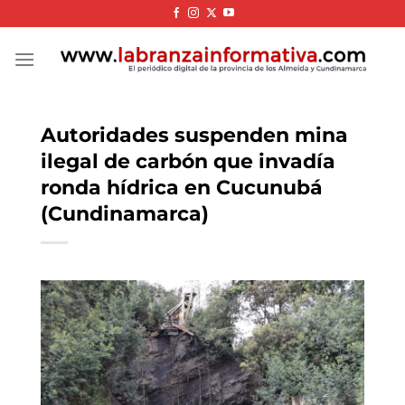
Skip
to
content
Autoridades suspenden mina
ilegal de carbón que invadía
ronda hídrica en Cucunubá
(Cundinamarca)