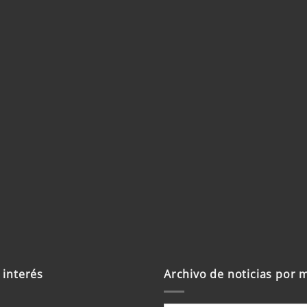
b
trónico y sitio
 un comentario.
 interés
Archivo de noticias por 