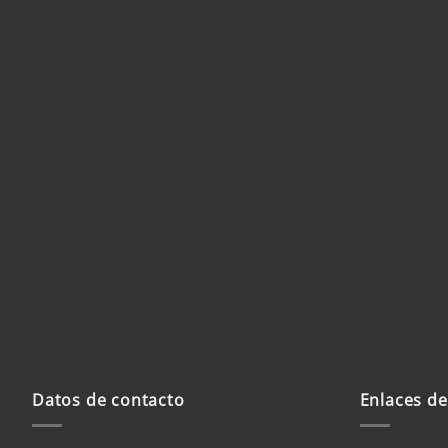
Nombre
*
Correo electrónico
*
We
Guardar mi nombre, correo elec
web en este navegador para la próxima vez que haga
Datos de contacto
Enlaces de