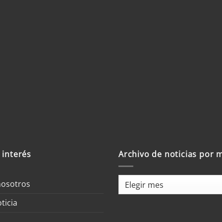
b
trónico y sitio
 un comentario.
 interés
Archivo de noticias por 
Archivo
nosotros
de
ticia
noticias
por