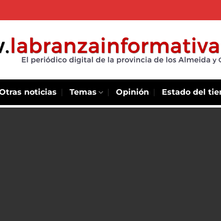
Otras noticias
Temas
Opinión
Estado del ti
a red
venes que
 irse o