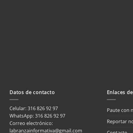
Nombre
*
Correo electrónico
*
We
Guardar mi nombre, correo elec
web en este navegador para la próxima vez que haga
Datos de contacto
Enlaces de
Celular: 316 826 92 97
Paute con 
WhatsApp:
316 826 92 97
Reportar no
Correo electrónico:
labranzainformativa@gmail.com
Contacto