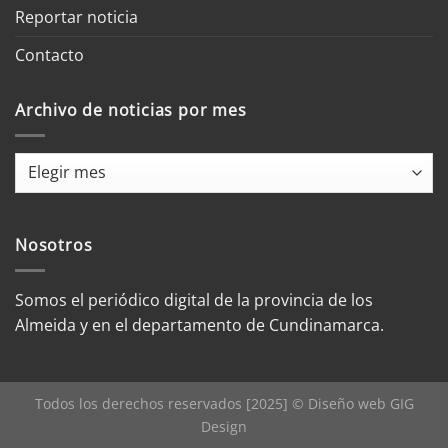
Reportar noticia
Contacto
Archivo de noticias por mes
Archivo
de
noticias
por
Nosotros
mes
Somos el periódico digital de la provincia de los
Almeida y en el departamento de Cundinamarca.
Todos los derechos reservados [2025] © Diseño web
GIG
Design