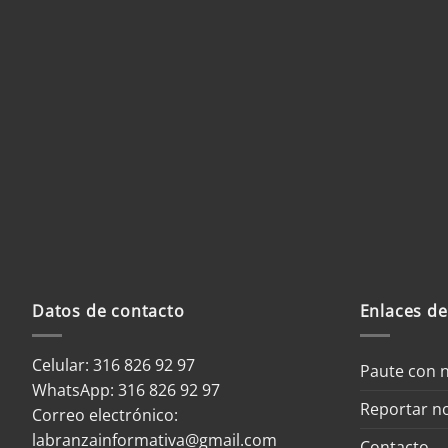
Nombre
*
Correo electrónico
*
We
Guardar mi nombre, correo elec
web en este navegador para la próxima vez que haga
Datos de contacto
Enlaces de
Celular: 316 826 92 97
Paute con 
WhatsApp:
316 826 92 97
Reportar no
Correo electrónico:
labranzainformativa@gmail.com
Contacto