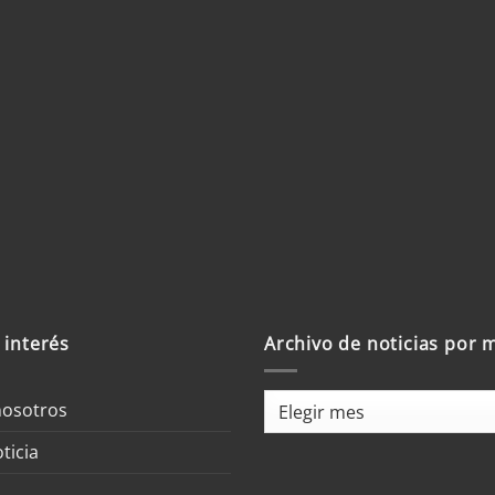
b
trónico y sitio
 un comentario.
 interés
Archivo de noticias por 
Archivo
nosotros
de
ticia
noticias
por