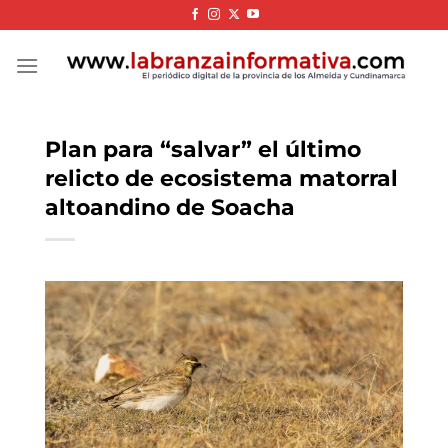
Skip
to
content
Plan para “salvar” el último
relicto de ecosistema matorral
altoandino de Soacha