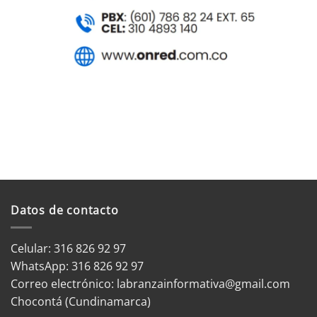
Datos de contacto
Celular: 316 826 92 97
WhatsApp:
316 826 92 97
Correo electrónico:
labranzainformativa@gmail.com
Chocontá (Cundinamarca)