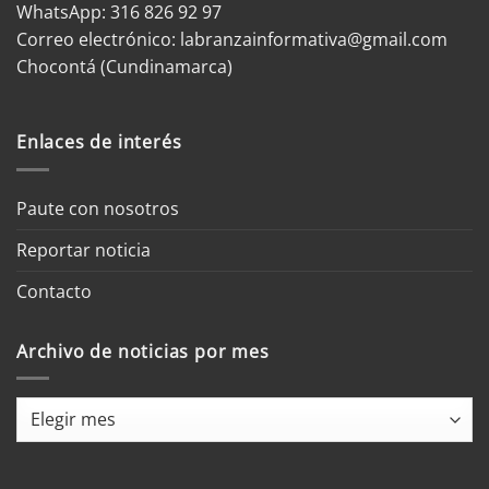
WhatsApp:
316 826 92 97
Correo electrónico:
labranzainformativa@gmail.com
Chocontá (Cundinamarca)
Enlaces de interés
Paute con nosotros
Reportar noticia
Contacto
Archivo de noticias por mes
Archivo
de
noticias
por