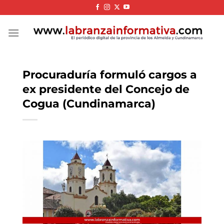
Skip
to
content
Procuraduría formuló cargos a
ex presidente del Concejo de
Cogua (Cundinamarca)