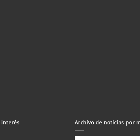
b
trónico y sitio
 un comentario.
 interés
Archivo de noticias por 
Archivo