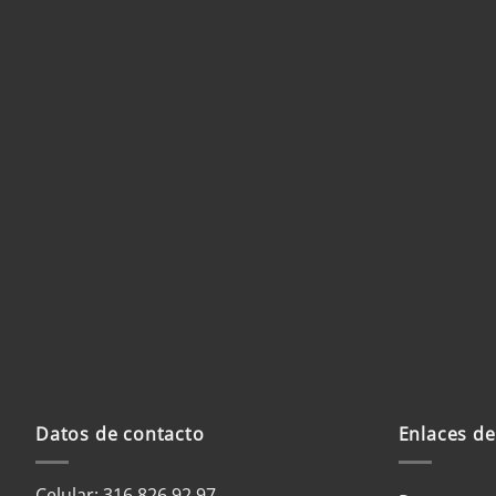
Nombre
*
Correo electrónico
*
We
Guardar mi nombre, correo elec
web en este navegador para la próxima vez que haga
Datos de contacto
Enlaces de
Celular: 316 826 92 97