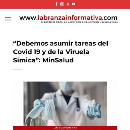
Skip
to
content
“Debemos asumir tareas del
Covid 19 y de la Viruela
Símica”: MinSalud