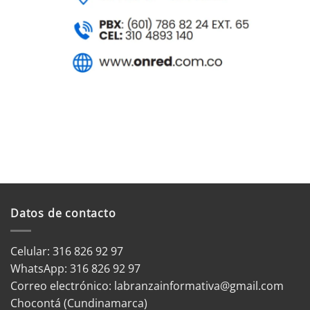
Datos de contacto
Celular: 316 826 92 97
WhatsApp:
316 826 92 97
Correo electrónico:
labranzainformativa@gmail.com
Chocontá (Cundinamarca)