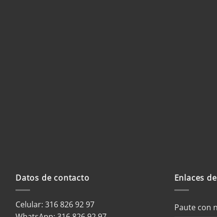
Nombre
*
Correo electrónico
*
We
Guardar mi nombre, correo elec
web en este navegador para la próxima vez que haga
Datos de contacto
Enlaces de
Celular: 316 826 92 97
Paute con 
WhatsApp:
316 826 92 97