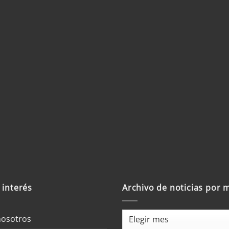
b
trónico y sitio
 un comentario.
 interés
Archivo de noticias por 
Archivo
nosotros
de