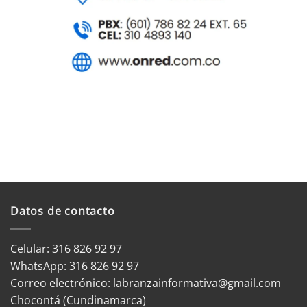
Datos de contacto
Celular: 316 826 92 97
WhatsApp:
316 826 92 97
Correo electrónico:
labranzainformativa@gmail.com
Chocontá (Cundinamarca)