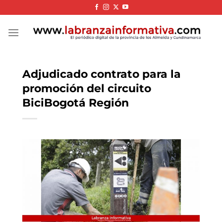
Skip
to
content
Adjudicado contrato para la
promoción del circuito
BiciBogotá Región