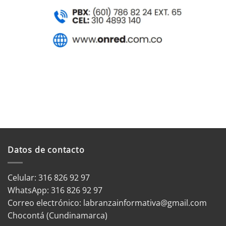
Datos de contacto
Celular: 316 826 92 97
WhatsApp:
316 826 92 97
Correo electrónico:
labranzainformativa@gmail.com
Chocontá (Cundinamarca)