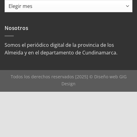
Archivo
de
noticias
por
Nosotros
mes
Somos el periódico digital de la provincia de los
Almeida y en el departamento de Cundinamarca.
Todos los derechos reservados [2025] © Diseño web
GIG
Design