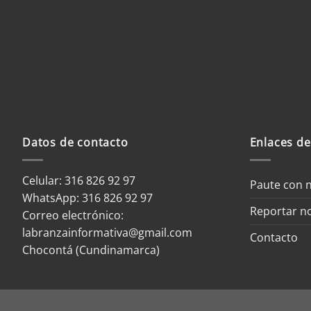
CAR realizó mesa de trabajo
Gran éxito
con curtidores y entidades
muj
responsables en la sentencia del
Río Bogotá
Datos de contacto
Enlaces de
Celular: 316 826 92 97
Paute con 
WhatsApp:
316 826 92 97
Reportar no
Correo electrónico:
labranzainformativa@gmail.com
Contacto
Chocontá (Cundinamarca)