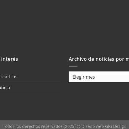
 la 1ra carrera de la
er chocontana
 interés
Archivo de noticias por 
Archivo
nosotros
de
ticia
noticias
por
mes
Todos los derechos reservados [2025] © Diseño web
GIG Design