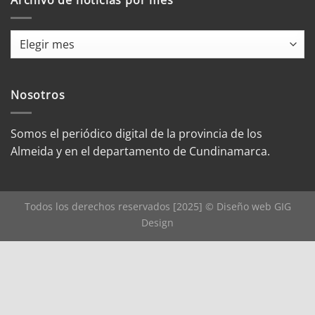
Archivo de noticias por mes
Archivo
de
noticias
por
Nosotros
mes
Somos el periódico digital de la provincia de los
Almeida y en el departamento de Cundinamarca.
Todos los derechos reservados [2025] © Diseño web
GIG
Design