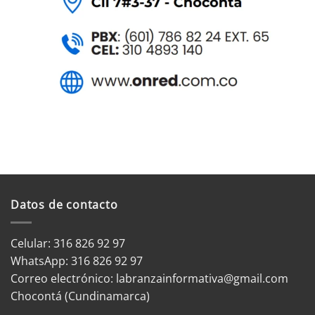
Datos de contacto
Celular: 316 826 92 97
WhatsApp:
316 826 92 97
Correo electrónico:
labranzainformativa@gmail.com
Chocontá (Cundinamarca)