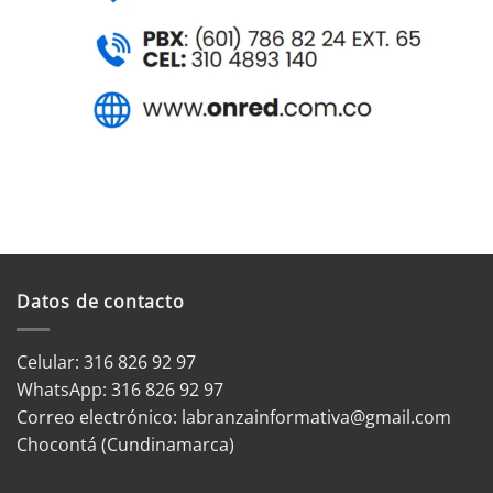
Datos de contacto
Celular: 316 826 92 97
WhatsApp:
316 826 92 97
Correo electrónico:
labranzainformativa@gmail.com
Chocontá (Cundinamarca)