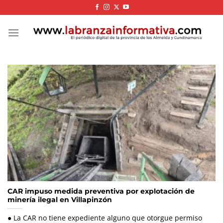
Skip
to
content
CAR impuso medida preventiva por explotación de
minería ilegal en Villapinzón
● La CAR no tiene expediente alguno que otorgue permiso