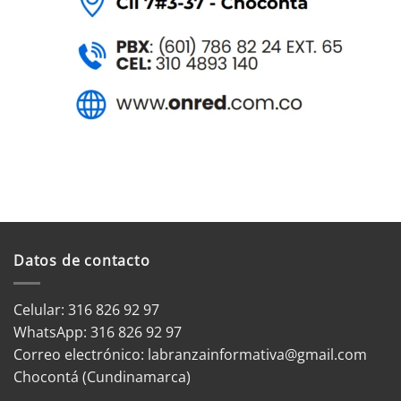
Datos de contacto
Celular: 316 826 92 97
WhatsApp:
316 826 92 97
Correo electrónico:
labranzainformativa@gmail.com
Chocontá (Cundinamarca)