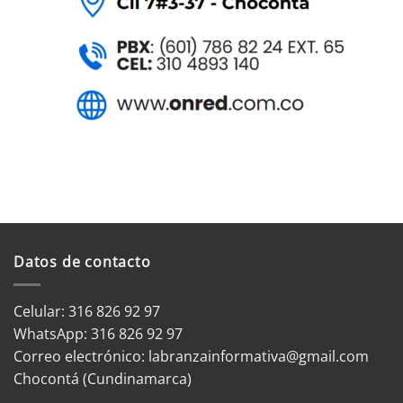
Datos de contacto
Celular: 316 826 92 97
WhatsApp:
316 826 92 97
Correo electrónico:
labranzainformativa@gmail.com
Chocontá (Cundinamarca)