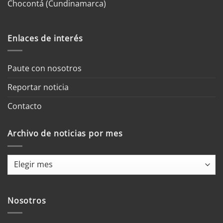
Chocontá (Cundinamarca)
Enlaces de interés
Paute con nosotros
Reportar noticia
Contacto
Archivo de noticias por mes
Archivo
de
noticias
por
Nosotros
mes