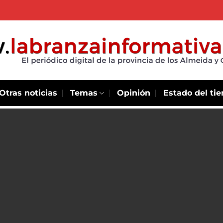
Otras noticias
Temas
Opinión
Estado del ti
ola generó
.000 litros
 y agua en
asociado a una
gran escala,
.