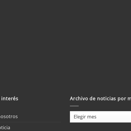
 interés
Archivo de noticias por 
Archivo
nosotros
de
ticia
noticias