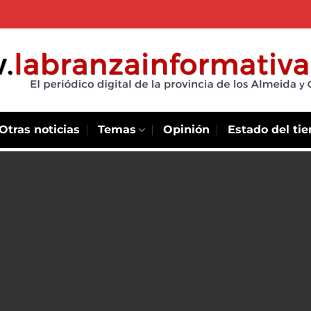
Otras noticias
Temas
Opinión
Estado del ti
e la CAR
rvas de mosca
 animales de
de 2024. ● La mosca
otagonista de...