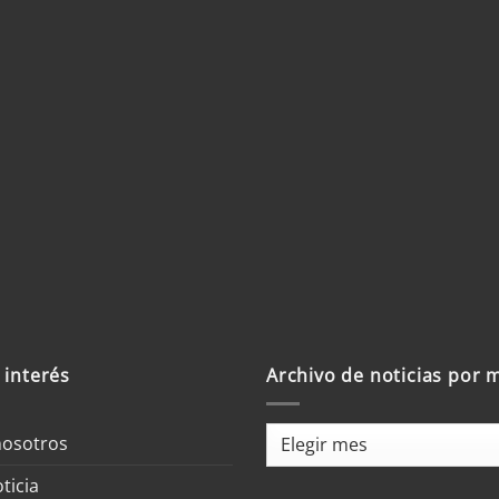
 interés
Archivo de noticias por 
Archivo
nosotros
de
ticia
noticias