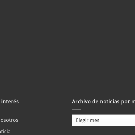
 interés
Archivo de noticias por 
Archivo
nosotros
de
ticia
noticias