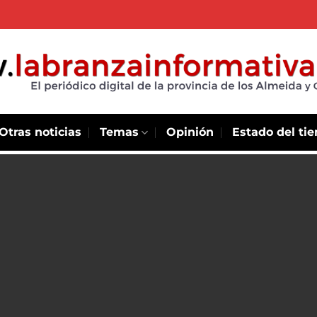
Otras noticias
Temas
Opinión
Estado del ti
mpulsa
gías
 sector
 Bienestar
esinado y
embre 16 de
 Energías y