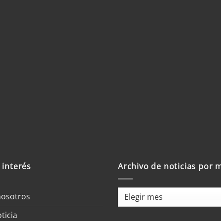
 interés
Archivo de noticias por 
Archivo
nosotros
de
ticia
noticias