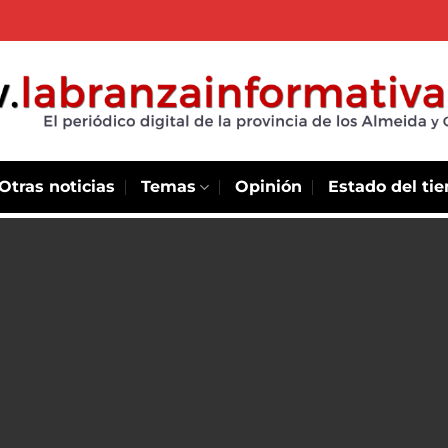
Otras noticias
Temas
Opinión
Estado del ti
mpulsa
gías
 sector
 Bienestar
esinado y
embre 16 de
 Energías y