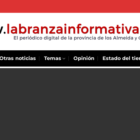
Otras noticias
Temas
Opinión
Estado del ti
la sede de la
ndina CCB el
 de 2025
e de 2025. La
e Bogotá (CCB)