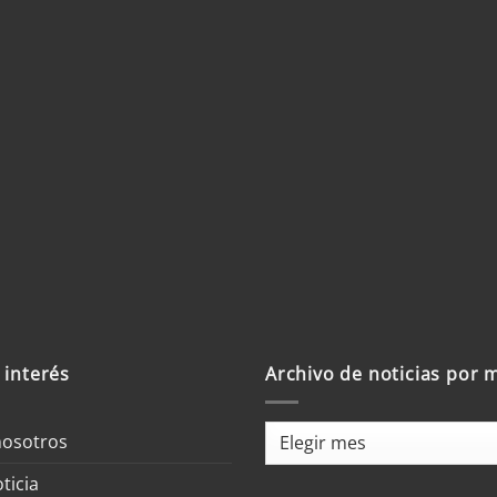
 interés
Archivo de noticias por 
Archivo
nosotros
de
ticia
noticias