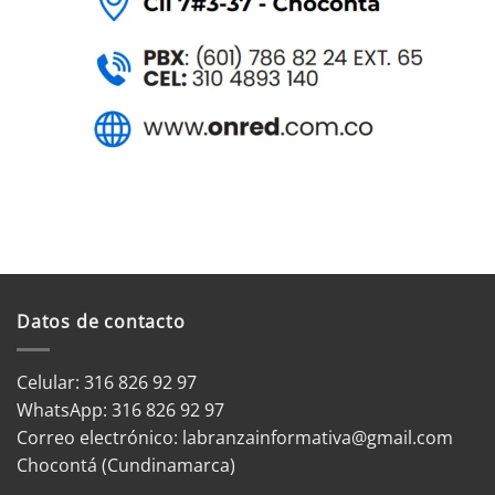
Datos de contacto
Celular: 316 826 92 97
WhatsApp:
316 826 92 97
Correo electrónico:
labranzainformativa@gmail.com
Chocontá (Cundinamarca)