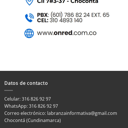
Datos de contacto
Celular: 316 826 92 97
WhatsApp:
316 826 92 97
Correo electrónico:
labranzainformativa@gmail.com
Chocontá (Cundinamarca)