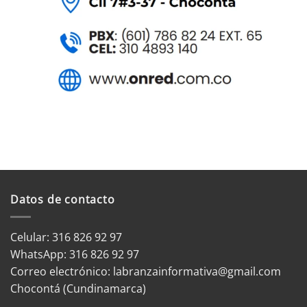
Datos de contacto
Celular: 316 826 92 97
WhatsApp:
316 826 92 97
Correo electrónico:
labranzainformativa@gmail.com
Chocontá (Cundinamarca)