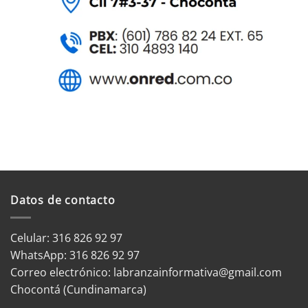
Datos de contacto
Celular: 316 826 92 97
WhatsApp:
316 826 92 97
Correo electrónico:
labranzainformativa@gmail.com
Chocontá (Cundinamarca)