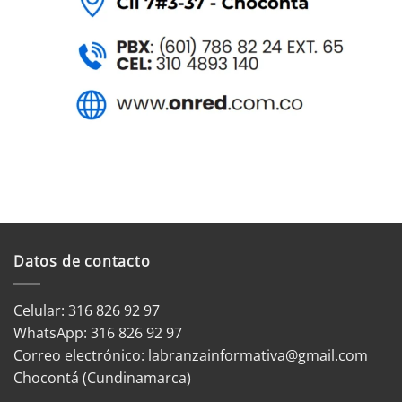
Datos de contacto
Celular: 316 826 92 97
WhatsApp:
316 826 92 97
Correo electrónico:
labranzainformativa@gmail.com
Chocontá (Cundinamarca)