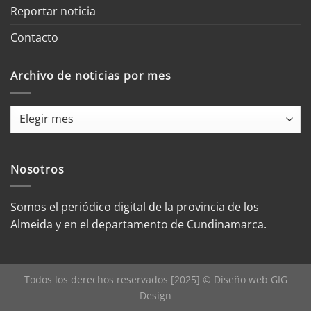
Reportar noticia
Contacto
Archivo de noticias por mes
Archivo
de
noticias
por
Nosotros
mes
Somos el periódico digital de la provincia de los
Almeida y en el departamento de Cundinamarca.
Todos los derechos reservados [2025] © Diseño web
GIG
Design