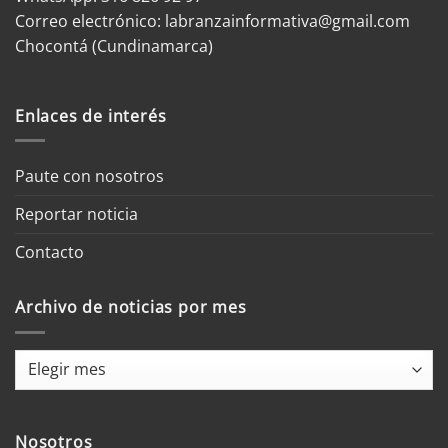
Correo electrónico:
labranzainformativa@gmail.com
Chocontá (Cundinamarca)
Enlaces de interés
Paute con nosotros
Reportar noticia
Contacto
Archivo de noticias por mes
Archivo
de
noticias
por
Nosotros