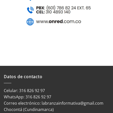
Datos de contacto
Celular: 316 826 92 97
WhatsApp:
316 826 92 97
Correo electrónico:
labranzainformativa@gmail.com
Chocontá (Cundinamarca)